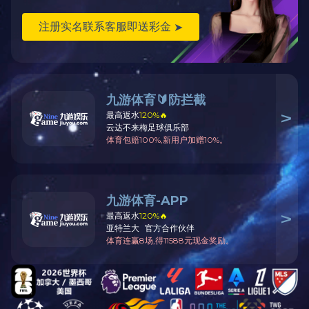
邮编：262600
网址：www.dogpart.com
E-mail：hyds@huayidiaosu.com
版权所有：开云·官方端网页版登录入口
鲁ICP备16046735号-1