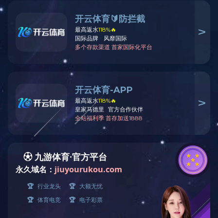
不锈钢开云·官方端网页版登录入口
浮雕开云·官方端网页版登录入口
石雕开云·官方端网页版登录入口
陶艺作品
华艺宣传册
1
2
3
4
5
6
7
8
地址：中国•山东•临朐县南环路5877号
电话：15065681659 傅 东
13905362468 傅绍相