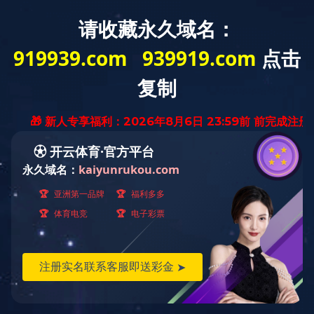
产
品
服
务
PRODUCTS
当前位置：
网站首页
-
产品服务
大型开云·官方端网页版登录入口
青铜开云·官方端网页版登录入口
青铜工艺品