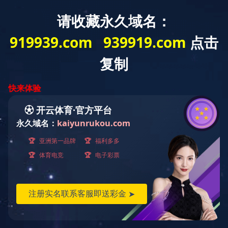
信
息
详
情
INFOMATION
当前位置：
网站首页
-
《杨辛》 作者：郭心聪 材质：青铜 高度：
《杨辛》 作者：郭心聪 材质：青铜 高度：1.85
m 安放：泰安