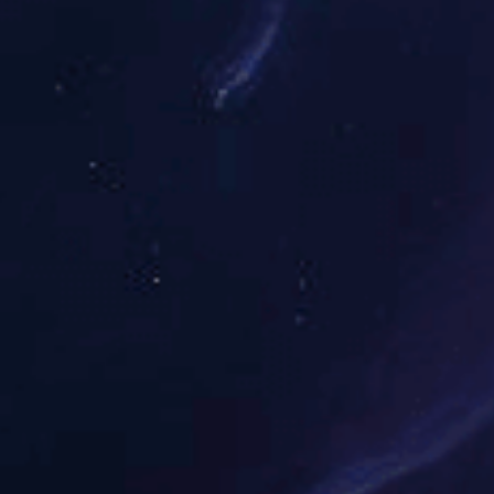
号
的、穿
联系我们
象逼真
着一条长
五十六
间艺术
筝文化