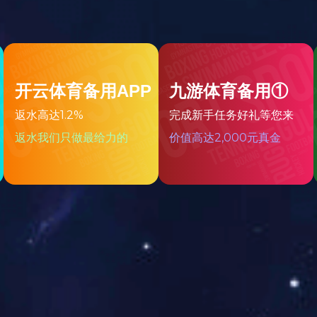
官方端网页版登录入口
方端网页版登录入口
方端网页版登录入口
详情
闹鸢》以其独特的潍坊地域风情和人文历史突出潍坊
线,采用陶艺的手法,表现了一百多个天真烂漫充满
长10.8米,宽2.8米,由多组孩童组成,这些孩童面
摔跤、玩球;有的捉迷藏、老鹰捉小鸡;有的放鞭炮、
方格等。跑的、跳的、蹲的、坐的、背的、仰视的