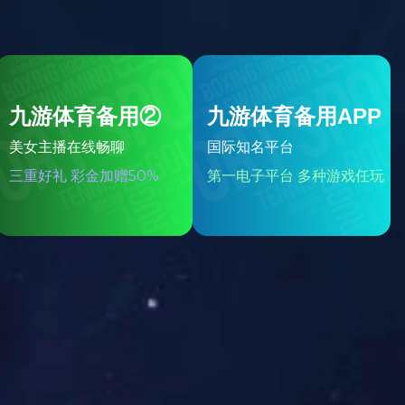
2020-4-23
3414
民俗风筝文化,结合民间艺术,以弘扬风筝文
童真的孩童在春天里放风筝、做游戏的场景。
容、表情、姿态、服饰各不相同,有的斗蟋蟀、下
敲锣打鼓、放飞风筝;还有的在地上写字、画
、斜视的、俯视的;留发的、光头的、带帽