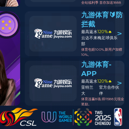
咨询电话：139-0536-2468
百子闹鸢
139-0536-2468
开云·官方端网页版登录入口
中国•山东•临朐县南环路5877号
一键分享：