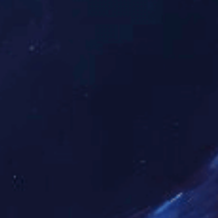
了一幅内涵丰富的风筝文化画卷。中间飘舞
大复兴的中国梦,龙身风片共56片,代表全国
成了一个热烈欢庆的闹鸢大场景。强烈的民
现,充分显示了潍坊传统文化的深厚底蕴和风
爱及对未来的美好向往和憧憬。