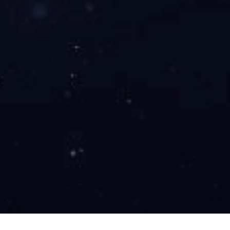
版权所有：开云·官方端网页版登录入口
鲁ICP备16046735号-1
乐鱼买球·（中国）官方网站
|
milan米兰体育（中国区）体育官方网站
|
九游·体育·九游官方网站
|
华体会集团_华体会官方网站
|
安博手机版app
|
leyu网_乐鱼leyu(中国)
|
星空体育全站_星空(中国)