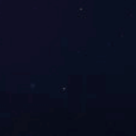
地址：中国•山东•临朐县南环路5877号
电话：15065681659 傅 东
13905362468 傅绍相
邮编：262600
网址：www.dogpart.com
E-mail：hyds@huayidiaosu.com