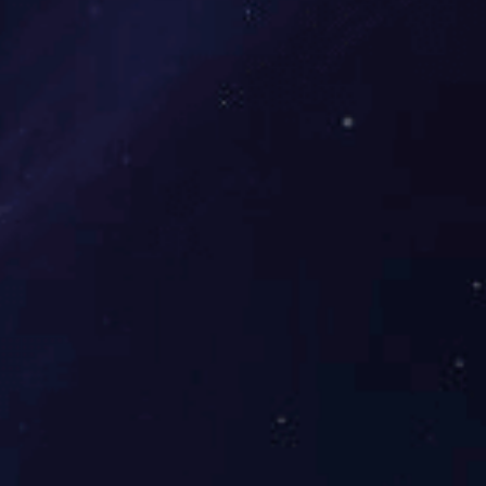
：中国•山东•临朐县南环路5877号
15065681659 傅 东
905362468 傅绍相
262600
www.dogpart.com
il：hyds@huayidiaosu.com