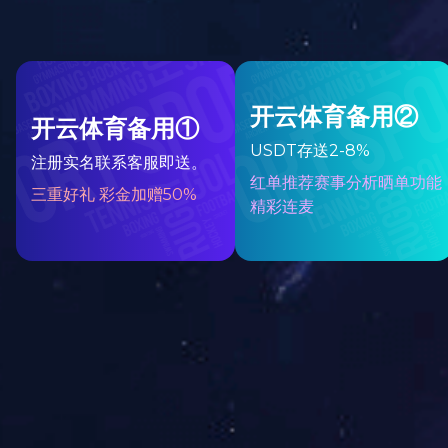
不锈钢开云·官方端网页版登录入口
不锈钢开云·
浮雕开云·官方端网页版登录入口
浮雕开云·官
石雕开云·官方端网页版登录入口
石雕开云·官
陶艺作品
陶艺作品
华艺宣传册
华艺宣传册
信息
咨询电话
139-0536-2468
开云·官方端网页版登录入口
地址：中国•山东•临朐县南环路5877