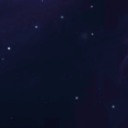
地址
电话：
13
大型开云·官方端网页版登录入口
邮编：
网址：
青铜开云·官方端网页版登录入口
E-ma
青铜工艺品
不锈钢开云·官方端网页版登录入口