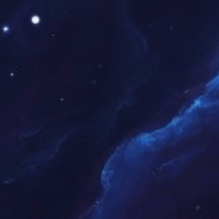
上一条
下
上金国际世纪繁荣
中国工艺（集团）公