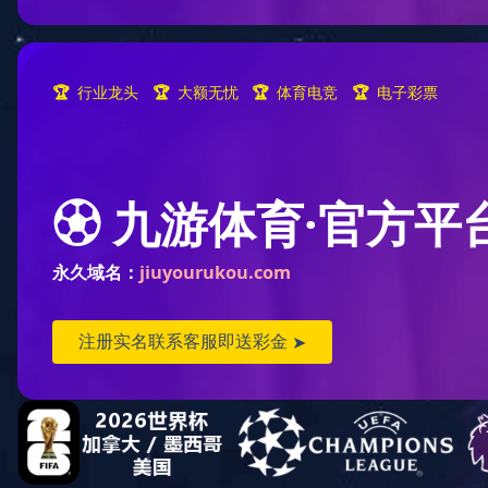
当前位置：
网站首页
-
昌大建设集团
产品分类
PRODUCTS
大型开云·官方端网页版登录入口
大型开云·官
青铜开云·官方端网页版登录入口
青铜开云·官
青铜工艺品
青铜工艺品