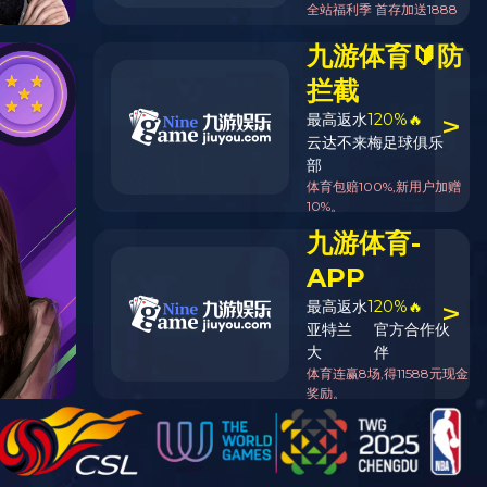
咨询电话：139-0536-2468
昌大建设集团
139-0536-2468
开云·官方端网页版登录入口
中国•山东•临朐县南环路5877号
一键分享：