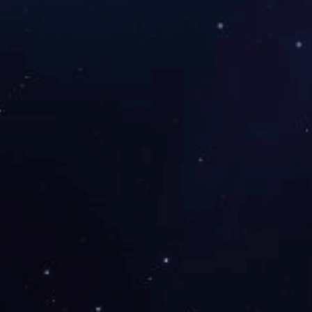
不锈钢开云·官方端网页版登录入口
浮雕开云·官方端网页版登录入口
石雕开云·官方端网页版登录入口
陶艺作品
华艺宣传册
版权所有：开云·官方端网
乐鱼买球·（中国）官方网站
|
milan米兰体育（中国区）体育官方网站
|
九游·体育·九游官方网站
|