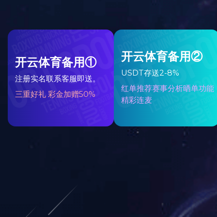
不锈钢开云·官方端网页版登录入口
不锈钢开云·
浮雕开云·官方端网页版登录入口
浮雕开云·官
石雕开云·官方端网页版登录入口
石雕开云·官
陶艺作品
陶艺作品
华艺宣传册
华艺宣传册
信息
咨询电话
139-0536-2468
开云·官方端网页版登录入口
地址：中国•山东•临朐县南环路5877