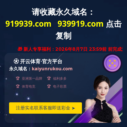
信
息
详
情
INFOMATION
当前位置：
网站首页
-
《圆环》开云·官方端网页版登录入口，直
《圆环》开云·官方端网页版登录入口，直径2.6
米，不锈钢板