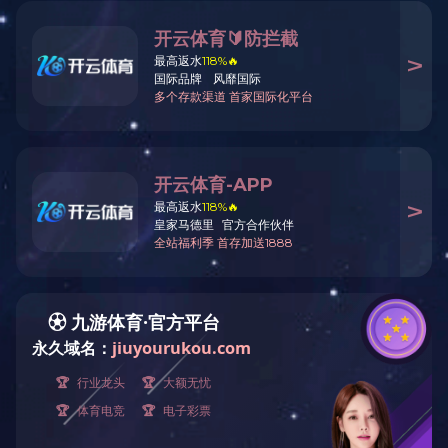
139-0536-2468
一键分享：
信息详情