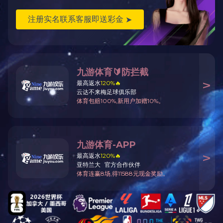
上一条
下一条
地址：中国•山东•临朐县南环路5877号
电话：15065681659 傅 东
13905362468 傅绍相
邮编：262600
网址：www.dogpart.com
E-mail：hyds@huayidiaosu.com