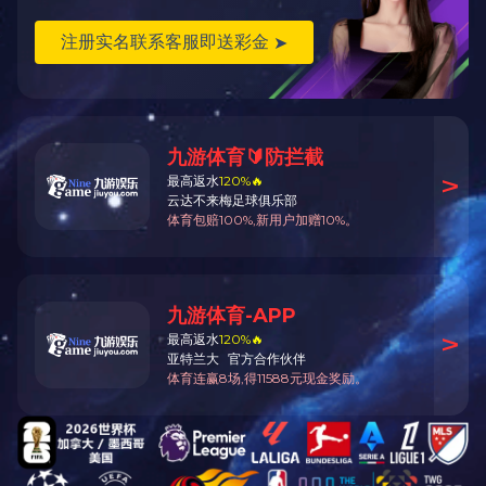
上一条
下一条
地址：中国•山东•临朐县南环路5877号
电话：15065681659 傅 东
13905362468 傅绍相
邮编：262600
网址：www.dogpart.com
E-mail：hyds@huayidiaosu.com