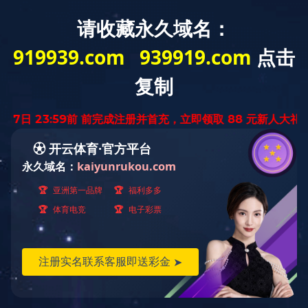
信
息
详
情
INFOMATION
当前位置：
网站首页
-
《升浪 》 材质：不锈钢 高度：7.9m 安
《升浪 》 材质：不锈钢 高度：7.9m 安放： 黄
岛