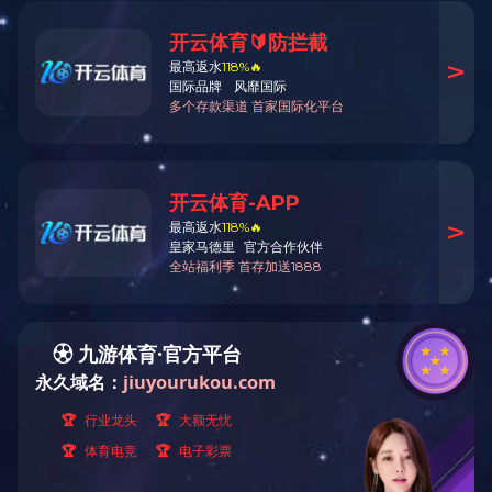
139-0536-2468
一键分享：
信息详情