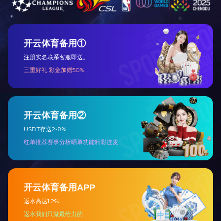
版权所有：开云·官方端网页版登录入口
鲁ICP备16046735号-1
乐鱼买球·（中国）官方网站
|
milan米兰体育（中国区）体育官方网站
|
九游·体育·九游官方网站
|