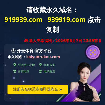
信
息
详
情
INFOMATION
当前位置：
网站首页
-
《一路瑞祥》
《一路瑞祥》