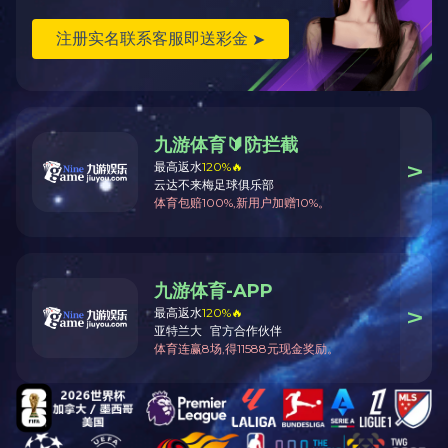
上一条
下一条
地址：中国•山东•临朐县南环路5877号
电话：15065681659 傅 东
13905362468 傅绍相
邮编：262600
网址：www.dogpart.com
E-mail：hyds@huayidiaosu.com