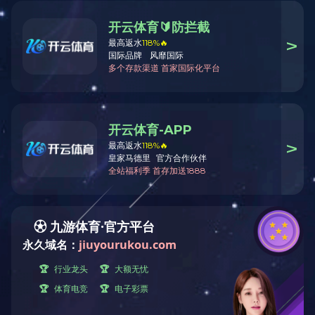
139-0536-2468
一键分享：
信息详情